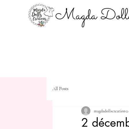
Magda Dolls
All Posts
magdadollscreation
2
2 décem