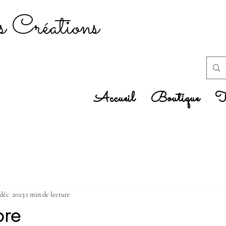
 Créations
Accueil
Boutique
Tr
 déc. 2023
1 min de lecture
bre