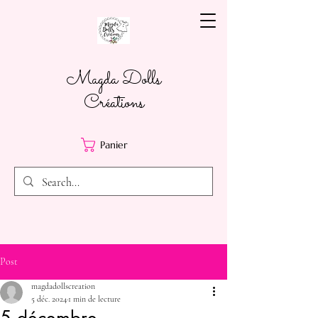
Magda Dolls
Créations
Panier
Post
magdadollscreation
5 déc. 2024
1 min de lecture