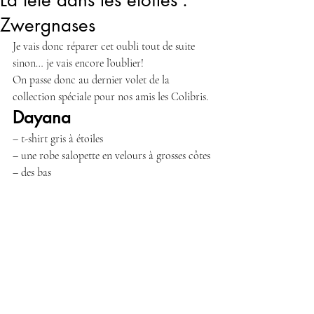
La tête dans les étoiles :
Zwergnases
Je vais donc réparer cet oubli tout de suite 
sinon… je vais encore l’oublier!
On passe donc au dernier volet de la 
collection spéciale pour nos amis les Colibris.
Dayana
– t-shirt gris à étoiles
– une robe salopette en velours à grosses côtes
– des bas