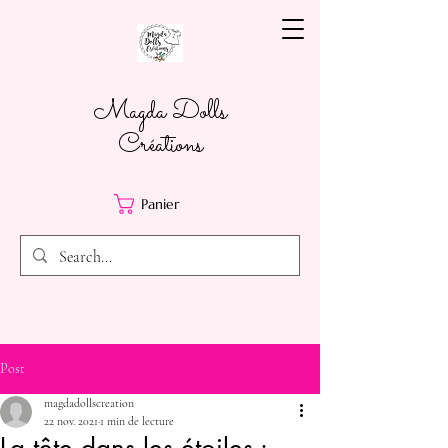
Magda Dolls
Créations
Panier
Post
magdadollscreation
22 nov. 2021
1 min de lecture