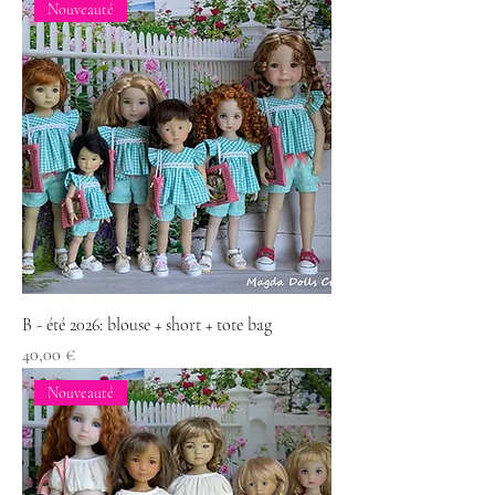
Nouveauté
B - été 2026: blouse + short + tote bag
Prix
40,00 €
Nouveauté