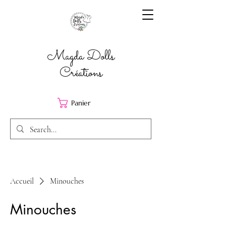
Magda Dolls
Créations
Panier
Accueil
Minouches
Minouches