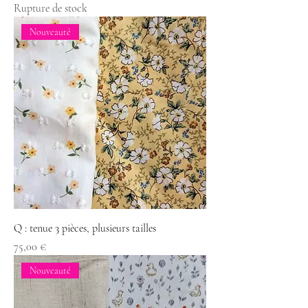
Rupture de stock
Nouveauté
Q : tenue 3 pièces, plusieurs tailles
Prix
75,00 €
Nouveauté