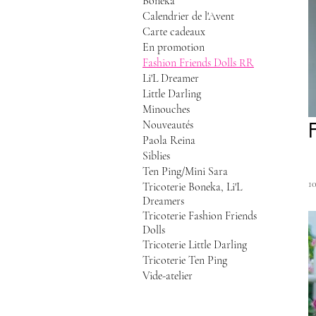
Boneka
Calendrier de l'Avent
Carte cadeaux
En promotion
Fashion Friends Dolls RR
Li'L Dreamer
Little Darling
Minouches
Nouveautés
Paola Reina
Siblies
Ten Ping/Mini Sara
1
Tricoterie Boneka, Li'L
Dreamers
Tricoterie Fashion Friends
Dolls
Tricoterie Little Darling
Tricoterie Ten Ping
Vide-atelier