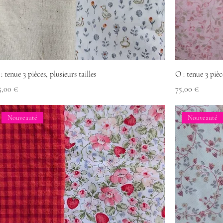
 : tenue 3 pièces, plusieurs tailles
O : tenue 3 pièce
recio
Precio
5,00 €
75,00 €
Nouveauté
Nouveauté