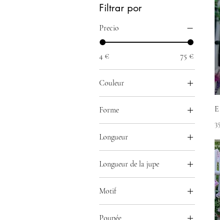
Filtrar por
Precio
4 €
75 €
Couleur
E
Forme
P
3
Froncée
Longueur
Manches courtes
Fashion Friends Dolls
Manches longues
Longueur de la jupe
Little Darling
Trapèze
courte : 11 cm
Motif
longue: 13 cm
A
Poupée