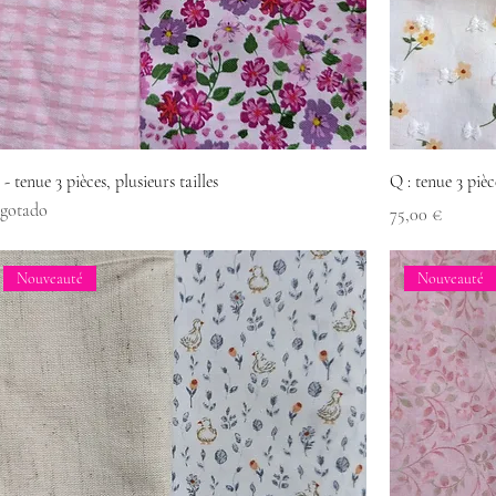
 - tenue 3 pièces, plusieurs tailles
Q : tenue 3 pièce
gotado
Precio
75,00 €
Nouveauté
Nouveauté