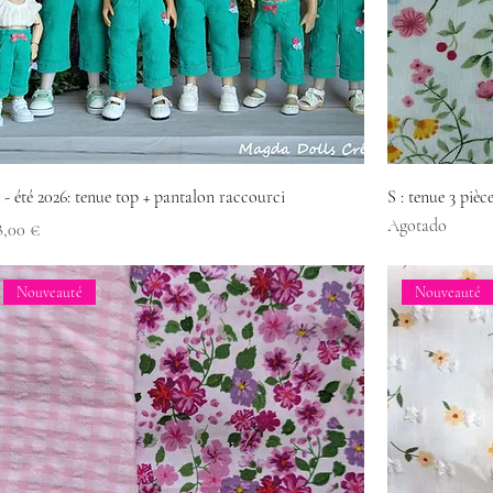
 - été 2026: tenue top + pantalon raccourci
S : tenue 3 pièce
Agotado
recio
8,00 €
Nouveauté
Nouveauté