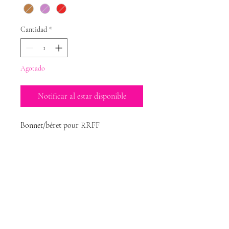
Cantidad
*
Agotado
Notificar al estar disponible
Bonnet/béret pour RRFF
Magda Dolls
Créations
magdadollsboutique@gmail.com