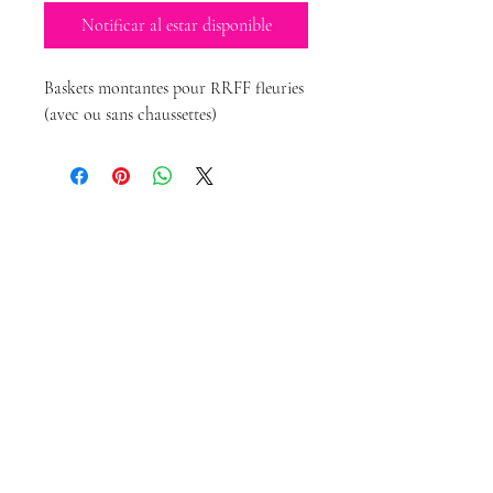
Notificar al estar disponible
Baskets montantes pour RRFF fleuries
(avec ou sans chaussettes)
Magda Dolls
Créations
magdadollsboutique@gmail.com
Conditions Générales de Vente
Mentions légales
Politique de confidentialité