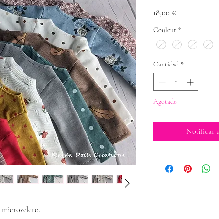
Precio
18,00 €
Couleur
*
Cantidad
*
Agotado
Notificar a
 microvelcro.