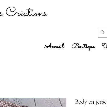
 Créations
Accueil
Boutique
Tr
Body en jers