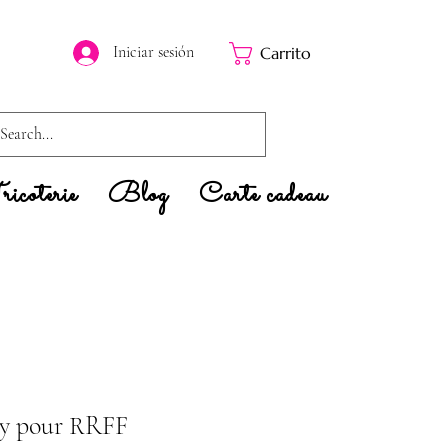
Iniciar sesión
Carrito
icoterie
Blog
Carte cadeau
ey pour RRFF