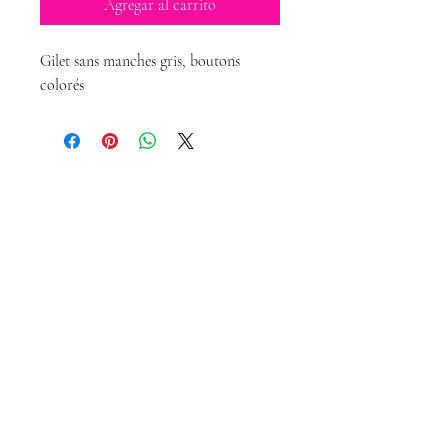
Agregar al carrito
Gilet sans manches gris, boutons
colorés
Magda Dolls
Créations
magdadollsboutique@gmail.com
Conditions Générales de Vente
Mentions légales
Politique de confidentialité