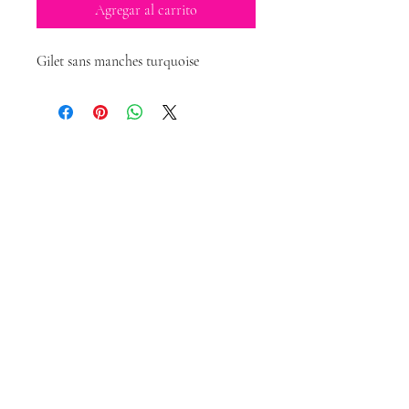
Agregar al carrito
Gilet sans manches turquoise
Magda Dolls
Créations
magdadollsboutique@gmail.com
Conditions Générales de Vente
Mentions légales
Politique de confidentialité