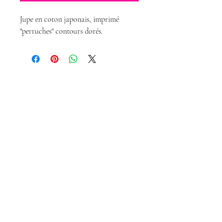
Jupe en coton japonais, imprimé
"perruches" contours dorés.
Magda Dolls
Créations
magdadollsboutique@gmail.com
Conditions Générales de Vente
Mentions légales
Politique de confidentialité