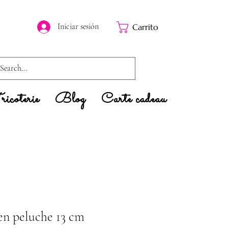
Iniciar sesión
Carrito
icoterie
Blog
Carte cadeau
en peluche 13 cm