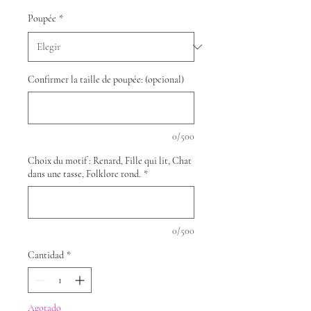
Poupée
*
Confirmer la taille de poupée: (opcional)
0/500
Choix du motif : Renard, Fille qui lit, Chat
dans une tasse, Folklore rond.
*
0/500
Cantidad
*
Agotado