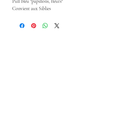
Pull bleu "papillons, fleurs"
Convient aux Siblies
Magda Dolls
Créations
magdadollsboutique@gmail.com
Conditions Générales de Vente
Mentions légales
Politique de confidentialité