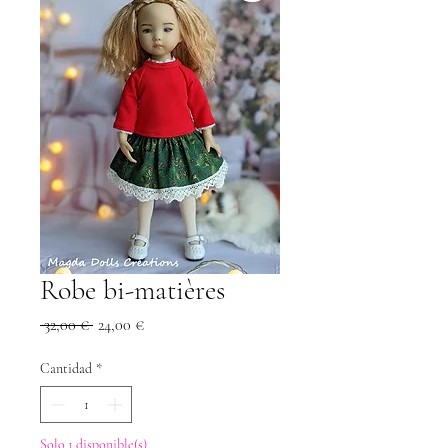
Robe bi-matières
Precio
Precio
 32,00 € 
24,00 €
de
oferta
Cantidad
*
Solo 1 disponible(s)