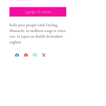
Agregar al carrito
Robe pour poupée Little Darling,
Minouche, en molleton rouge et coton
vert. Le jupon est doublé de broderie
anglaise.
Magda Dolls
Créations
magdadollsboutique@gmail.com
Conditions Générales de Vente