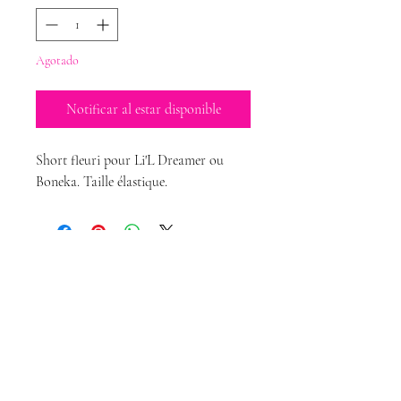
Agotado
Notificar al estar disponible
Short fleuri pour Li'L Dreamer ou
Boneka. Taille élastique.
Magda Dolls
Créations
magdadollsboutique@gmail.com
Conditions Générales de Vente