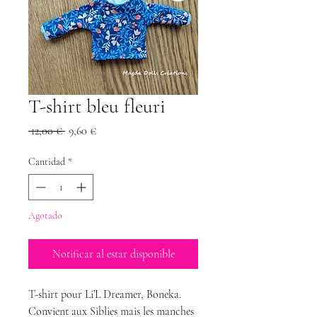
T-shirt bleu fleuri
Precio
Precio
 12,00 € 
9,60 €
de
oferta
Cantidad
*
Agotado
Notificar al estar disponible
T-shirt pour Li’L Dreamer, Boneka.
Convient aux Siblies mais les manches