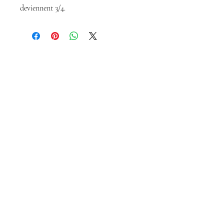
deviennent 3/4.
Magda Dolls
Créations
magdadollsboutique@gmail.com
Conditions Générales de Vente
Mentions légales
Politique de confidentialité