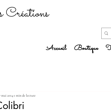
 Créations
Accueil
Boutique
Tr
7 mai 2014
1 min de lecture
olibri