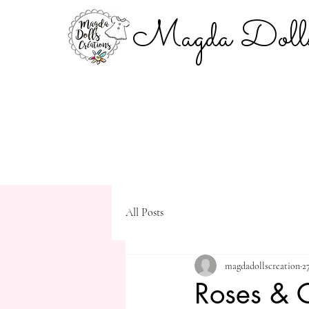
Magda Dolls
All Posts
magdadollscreation
2
Roses & C