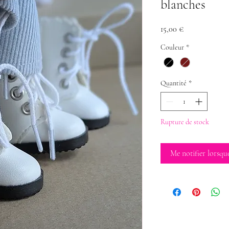
blanches
Prix
15,00 €
Couleur
*
Quantité
*
Rupture de stock
Me notifier lorsque