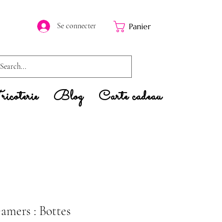
Se connecter
Panier
icoterie
Blog
Carte cadeau
eamers : Bottes