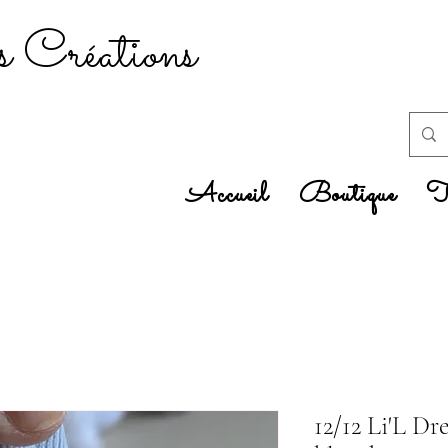
 Créations
Accueil
Boutique
Tr
12/12 Li'L Dr