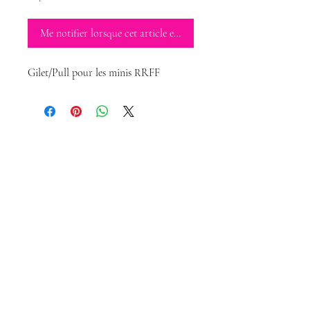
Me notifier lorsque cet article est disponible
Gilet/Pull pour les minis RRFF
Magda Dolls
Créations
magdadollsboutique@gmail.com
Conditions Générales de Vente
Mentions légales
Politique de confidentialité