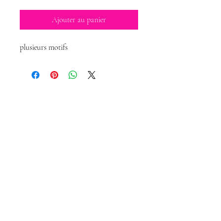
Ajouter au panier
plusieurs motifs
Magda Dolls
Créations
magdadollsboutique@gmail.com
Conditions Générales de Vente
Mentions légales
Politique de confidentialité