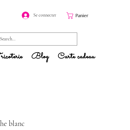
Se connecter
Panier
icoterie
Blog
Carte cadeau
che blanc