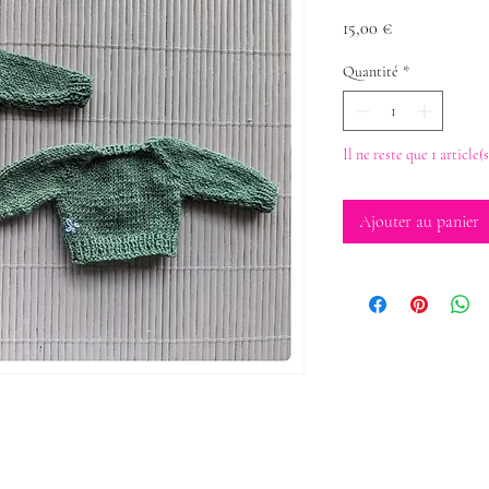
Prix
15,00 €
Quantité
*
Il ne reste que 1 article(
Ajouter au panier