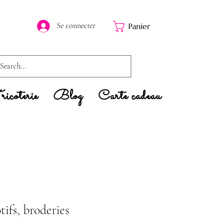
Se connecter
Panier
icoterie
Blog
Carte cadeau
tifs, broderies