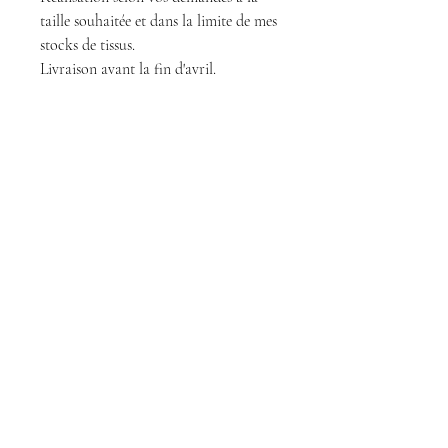
taille souhaitée et dans la limite de mes
stocks de tissus.
Livraison avant la fin d'avril.
Magda Dolls
Créations
magdadollsboutique@gmail.com
Conditions Générales de Vente
Mentions légales