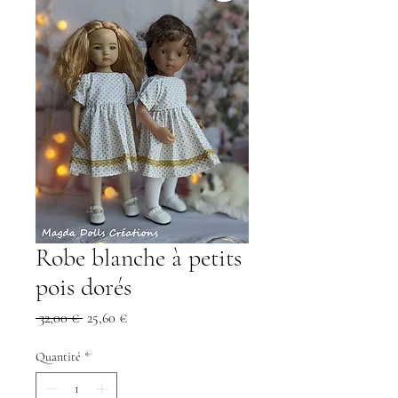
Robe blanche à petits
pois dorés
Prix
Prix
 32,00 € 
25,60 €
original
promotionnel
Quantité
*