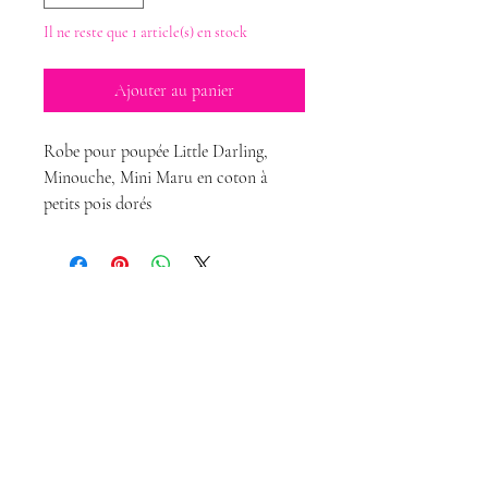
Il ne reste que 1 article(s) en stock
Ajouter au panier
Robe pour poupée Little Darling,
Minouche, Mini Maru en coton à
petits pois dorés
Magda Dolls
Créations
magdadollsboutique@gmail.com
Conditions Générales de Vente