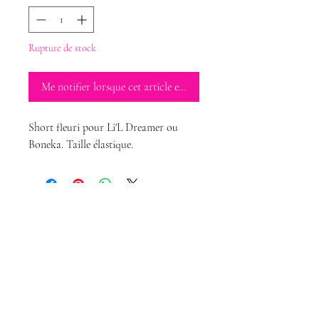
Rupture de stock
Me notifier lorsque cet article est disponible
Short fleuri pour Li'L Dreamer ou
Boneka. Taille élastique.
Magda Dolls
Créations
magdadollsboutique@gmail.com
Conditions Générales de Vente