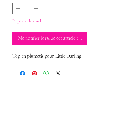
Rupture de stock
Me notifier lorsque cet article est disponible
Top en plumetis pour Little Darling
Magda Dolls
Créations
magdadollsboutique@gmail.com
Conditions Générales de Vente