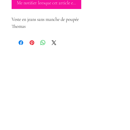
Me notifier lorsque cet article est disponible
Veste en jeans sans manche de poupée
Thomas
Magda Dolls
Créations
magdadollsboutique@gmail.com
Conditions Générales de Vente
Mentions légales
Politique de confidentialité