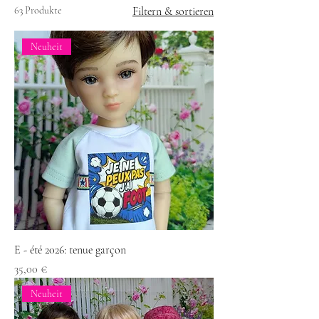
63 Produkte
Filtern & sortieren
Neuheit
E - été 2026: tenue garçon
Preis
35,00 €
Neuheit