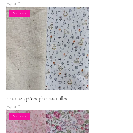
Preis
75,00 €
Neuheit
P : tenue 3 pièces, plusieurs tailles
Preis
75,00 €
Neuheit