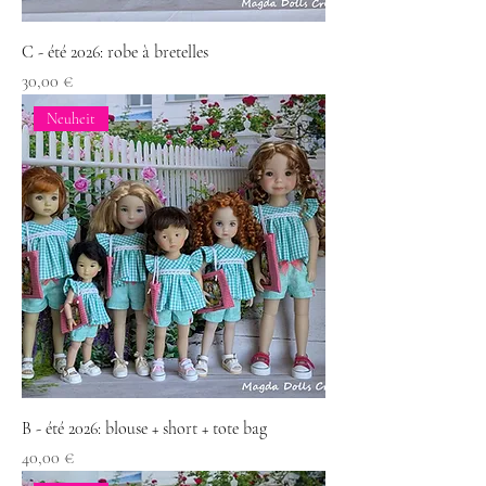
C - été 2026: robe à bretelles
Preis
30,00 €
Neuheit
B - été 2026: blouse + short + tote bag
Preis
40,00 €