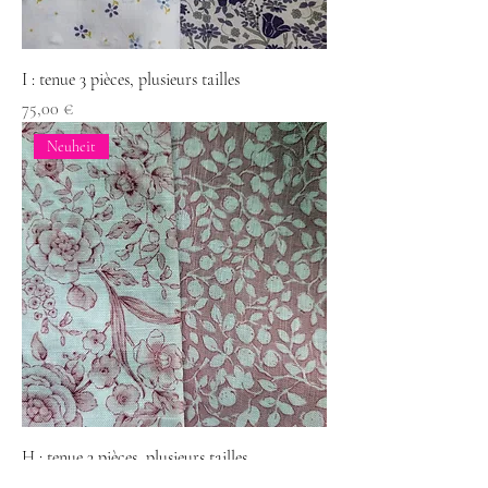
I : tenue 3 pièces, plusieurs tailles
Preis
75,00 €
Neuheit
H : tenue 3 pièces, plusieurs tailles
Preis
75,00 €