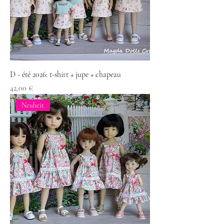
D - été 2026: t-shirt + jupe + chapeau
Preis
42,00 €
Neuheit