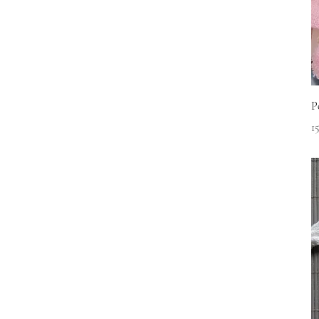
P
P
1