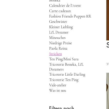
Boneka
Calendrier de l'Avent
Carte cadeaux
Fashion Friends Puppen RR
Geschwister
Kleiner Liebling
Li'L Dreamer
Minouches
Niedrige Preise
Paola Reina
Stricken
Ten Ping/Mini Sara
3
Tricoterie Boneka, Li'L
Dreamers
Tricoterie Little Darling
Tricoterie Ten Ping
Vide-atelier
Was ist neu
Filtern nach