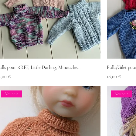
ulls pour RRFF, Little Darling, Minouche...
Pulls/Gilet p
reis
Preis
8,00 €
18,00 €
Neuheit
Neuheit