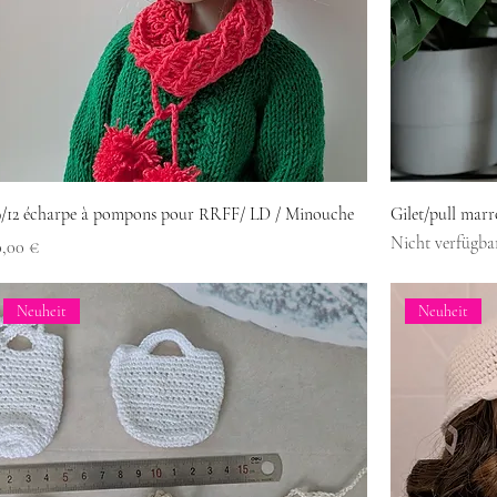
9/12 écharpe à pompons pour RRFF/ LD / Minouche
Gilet/pull marr
Nicht verfügba
reis
0,00 €
Neuheit
Neuheit