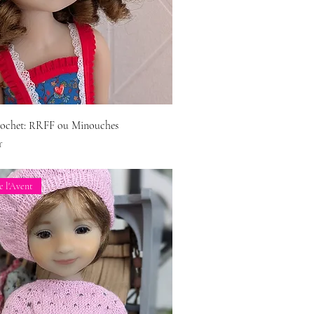
rochet: RRFF ou Minouches
r
e l'Avent