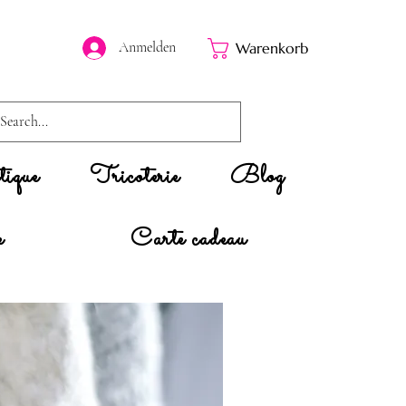
Anmelden
Warenkorb
ique
Tricoterie
Blog
e
Carte cadeau