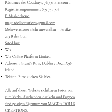
Résidence des Coudrays, 78990 Elancourt.
Registrierungsnummer: 839 751 906
E-Mail-Adresse:
magdadollscreations@gmail.com
Mehrwertsteuer nicht anwendbar – Artikel
293 B des CGI
Site-Host:
Wix
Wix Online Platform Limited
Adresse: 1 Grant's Row, Dublin 2 D02HX96,
Irland.
Telefon: Bitte klicken Sie hier.
Alle auf dieser Website sichtbaren Fotos von
zum Verkauf stehenden Artikeln und Puppen
sind geistiges Eigentum von MAGDA DOLLS
CREATIONS.