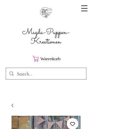
Magda-Puppen-
Kreationen
Warenkorb