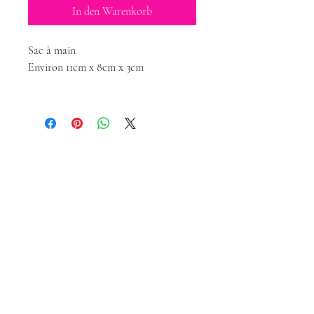
In den Warenkorb
Sac à main
Environ 11cm x 8cm x 3cm
Magda-Puppen-
Kreationen
magdadollsboutique@gmail.com
Verkaufsbedingungen
Impressum
Politique de confidentialité