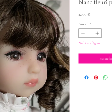
blanc fleuri
Preis
22,00 €
Anzahl
*
Nicht verfügbar
Benachr