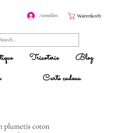
Anmelden
Warenkorb
ique
Tricoterie
Blog
e
Carte cadeau
en plumetis coton