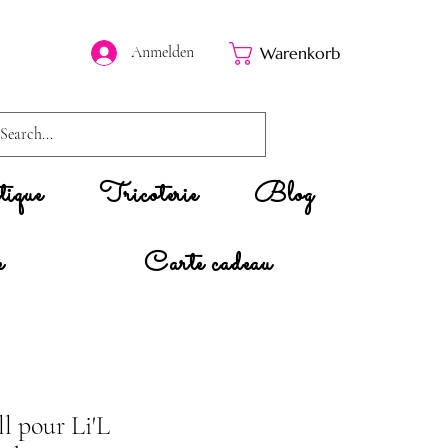
Anmelden
Warenkorb
ique
Tricoterie
Blog
e
Carte cadeau
ll pour Li'L