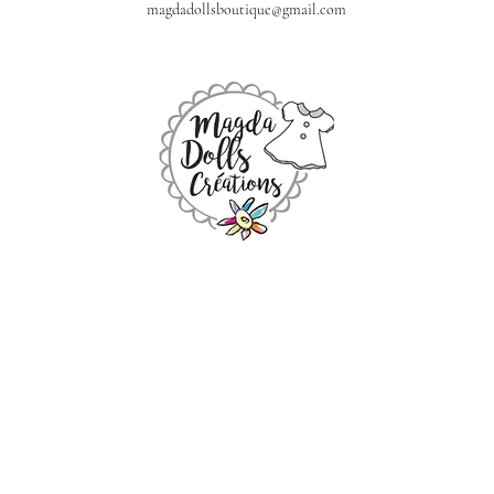
magdadollsboutique@gmail.com