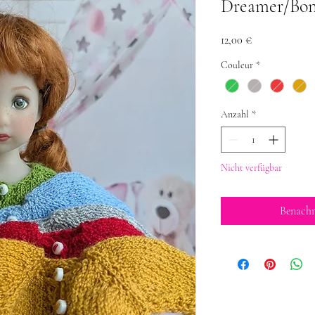
Dreamer/Bo
Preis
12,00 €
Couleur
*
Anzahl
*
Nicht verfügbar
Benachr