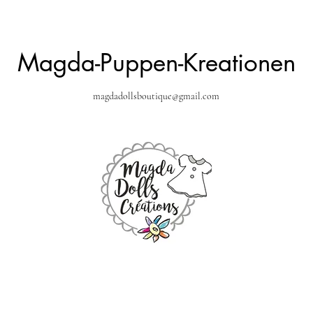
Magda-Puppen-Kreationen
magdadollsboutique@gmail.com