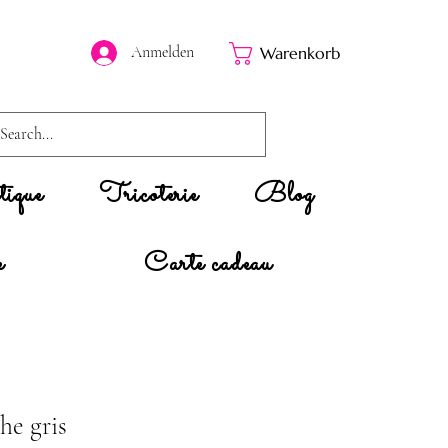
Anmelden
Warenkorb
ique
Tricoterie
Blog
e
Carte cadeau
he gris