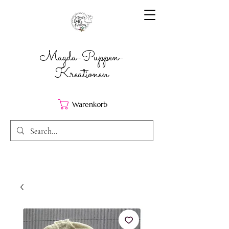
Magda-Puppen-
Kreationen
Warenkorb