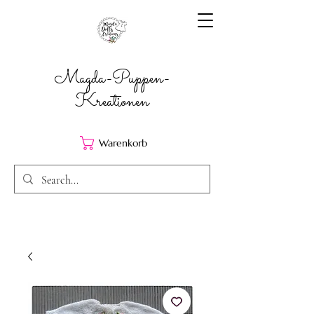
Magda-Puppen-
Kreationen
Warenkorb