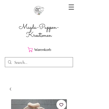
Magda-Puppen-
Kreationen
Warenkorb