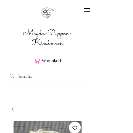
Magda-Puppen-
Kreationen
Warenkorb