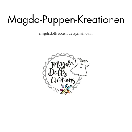
Magda-Puppen-Kreationen
magdadollsboutique@gmail.com