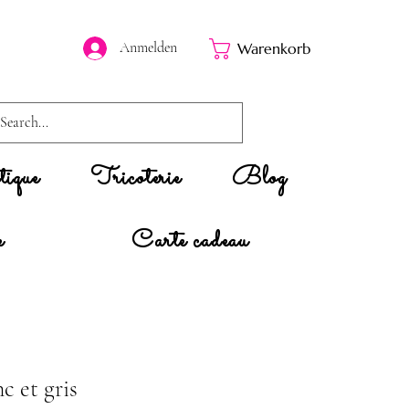
Anmelden
Warenkorb
ique
Tricoterie
Blog
e
Carte cadeau
c et gris