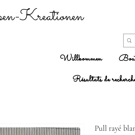
n-Kreationen
Willkommen
Bout
Résultats de recherch
Pull rayé blan