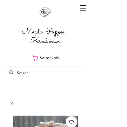
Magda-Puppen-
Kreationen
Warenkorb