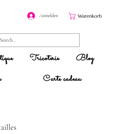
Anmelden
Warenkorb
ique
Tricoterie
Blog
e
Carte cadeau
ailles