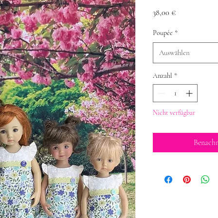
Preis
38,00 €
Poupée
*
Auswählen
Anzahl
*
Nicht verfügbar
Benachr