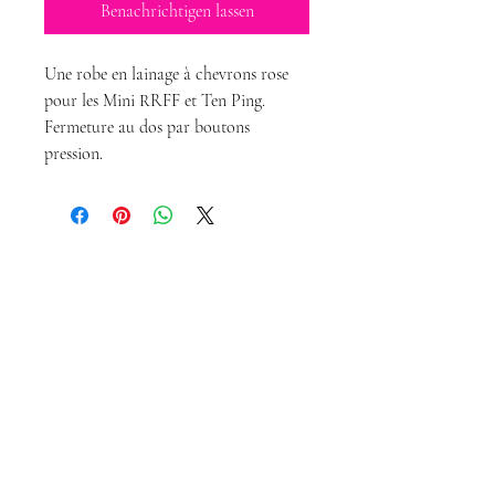
Benachrichtigen lassen
Une robe en lainage à chevrons rose
pour les Mini RRFF et Ten Ping.
Fermeture au dos par boutons
pression.
Magda-Puppen-
Kreationen
magdadollsboutique@gmail.com
Verkaufsbedingungen
Impressum