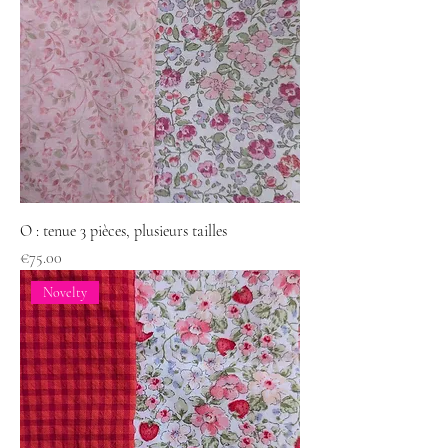
O : tenue 3 pièces, plusieurs tailles
Price
€75.00
Novelty