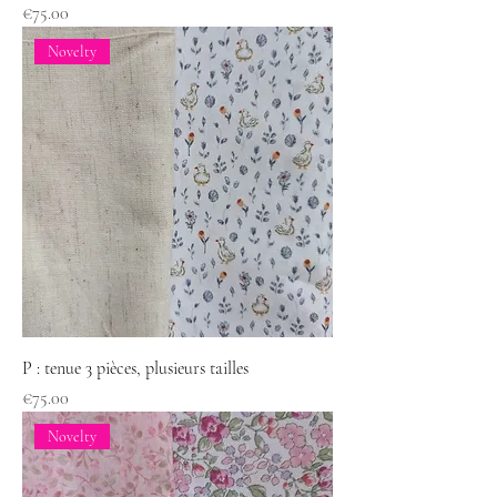
Price
€75.00
Novelty
P : tenue 3 pièces, plusieurs tailles
Price
€75.00
Novelty