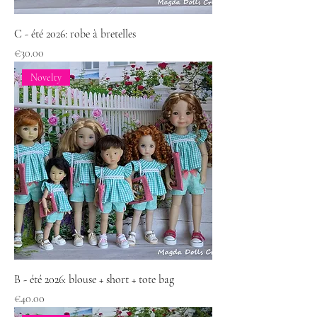
C - été 2026: robe à bretelles
Price
€30.00
Novelty
B - été 2026: blouse + short + tote bag
Price
€40.00