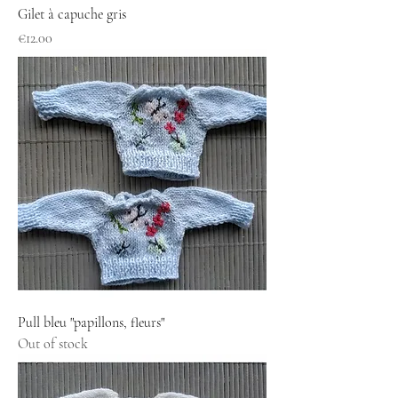
Gilet à capuche gris
Price
€12.00
Pull bleu "papillons, fleurs"
Out of stock