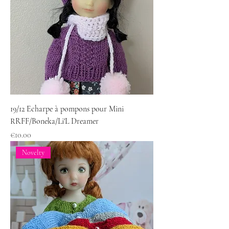
19/12 Echarpe à pompons pour Mini
RRFF/Boneka/Li'L Dreamer
Price
€10.00
Novelty