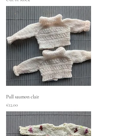
Pull saumon clair
Price
€12.00