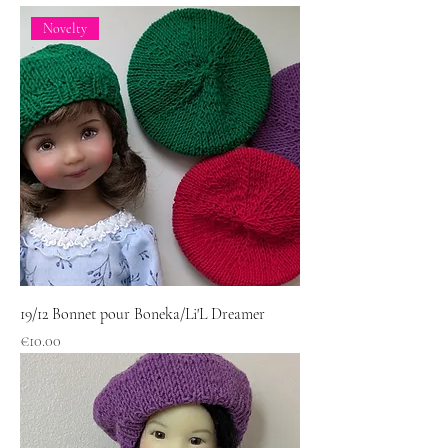
Novelty
19/12 Bonnet pour Boneka/Li'L Dreamer
Price
€10.00