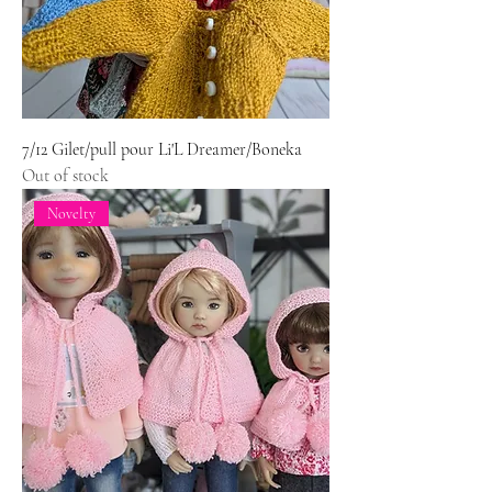
7/12 Gilet/pull pour Li'L Dreamer/Boneka
Out of stock
Novelty