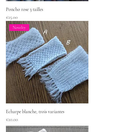
Poncho rose 3 tailles
Price
€15.00
Novelty
Echarpe blanche, trois variantes
Price
€10.00