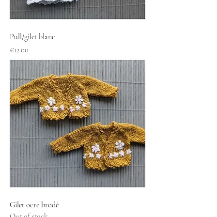
Pull/gilet blanc
Price
€12.00
Gilet ocre brodé
Out of stock