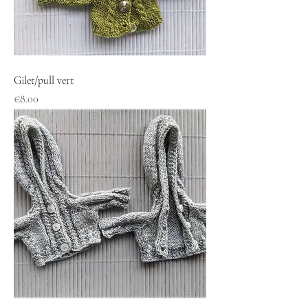
Gilet/pull vert
Price
€8.00