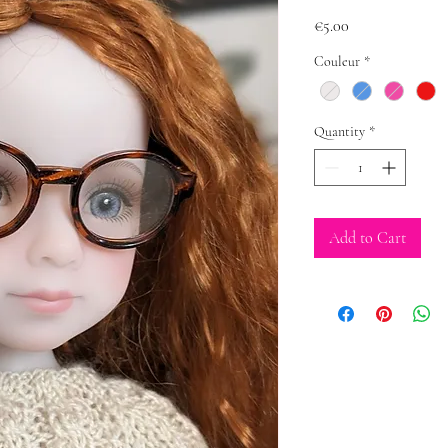
Price
€5.00
Couleur
*
Quantity
*
Add to Cart