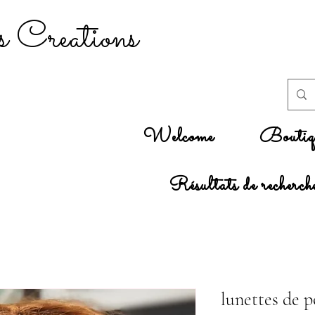
 Creations
Welcome
Boutiq
Résultats de recherch
lunettes de 