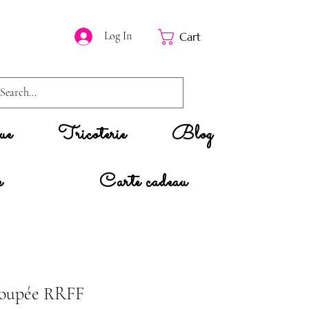
Log In
Cart
ue
Tricoterie
Blog
e
Carte cadeau
poupée RRFF