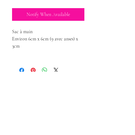
Notify When Available
Sac à main
Environ 6cm x 6cm (9 avec anses) x
3cm
Magda Dolls
Creations
magdadollsboutique@gmail.com
Terms of Sales