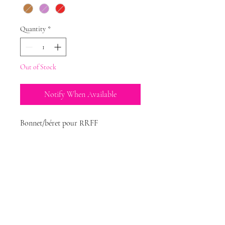
Quantity
*
Out of Stock
Notify When Available
Bonnet/béret pour RRFF
Magda Dolls
Creations
magdadollsboutique@gmail.com