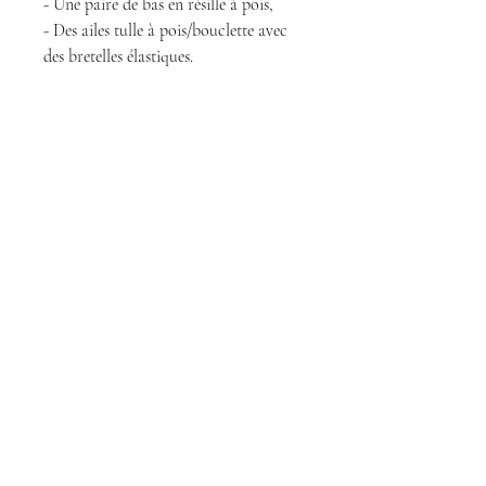
- Une paire de bas en résille à pois,
- Des ailes tulle à pois/bouclette avec
des bretelles élastiques.
Deux exemplaires uniquement.
Magda Dolls
Creations
magdadollsboutique@gmail.com
Terms of Sales
Legal Notice
Politique de confidentialité