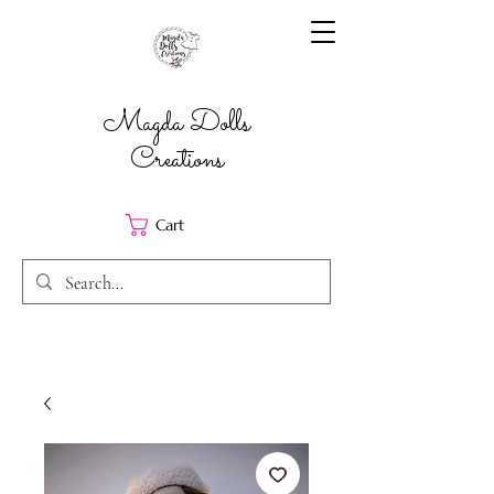
Magda Dolls
Creations
Cart